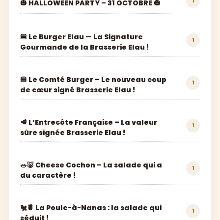
1
🎃 HALLOWEEN PARTY – 31 OCTOBRE 🎃
🍔 Le Burger Elau — La Signature
1
Gourmande de la Brasserie Elau !
🍔 Le Comté Burger – Le nouveau coup
1
de cœur signé Brasserie Elau !
🥩 L’Entrecôte Française – La valeur
1
sûre signée Brasserie Elau !
🥗🐷 Cheese Cochon – La salade qui a
1
du caractère !
🐔🍍 La Poule-à-Nanas : la salade qui
1
séduit !