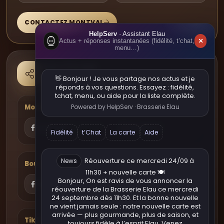
CONTACTEZ MONTVAL
HelpServ
· Assistant Elau
×
Actus + réponses instantanées (fidélité, t’chat,
menu…)
Nos réseaux
Deux établissements, une seule passion.
👋 Bonjour ! Je vous partage nos
actus
et je
réponds à vos questions. Essayez :
fidélité
,
tchat
,
menu
, ou
aide
pour la liste complète.
Powered by HelpServ · Brasserie Elau
Montval-sur-Loir
Facebook
Instagram
Fidélité
t’Chat
La carte
Aide
Réouverture ce mercredi 24/09 à
News
Bourgueil
11h30 + nouvelle carte 🍽️
Bonjour, On est ravis de vous annoncer la
Facebook
Instagram
réouverture de la Brasserie Elau ce mercredi
24 septembre dès 11h30. Et la bonne nouvelle
ne vient jamais seule : notre nouvelle carte est
arrivée — plus gourmande, plus de saison, et
TikTok commun
toujours fidèle à l’esprit Elau. Venez