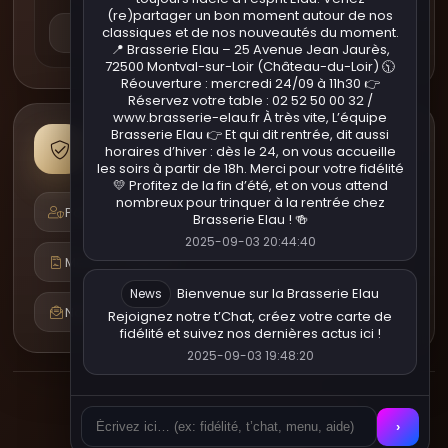
(re)partager un bon moment autour de nos
classiques et de nos nouveautés du moment.
@brasserieelau
📍 Brasserie Elau – 25 Avenue Jean Jaurès,
72500 Montval-sur-Loir (Château-du-Loir) 🕥
Réouverture : mercredi 24/09 à 11h30 👉
Réservez votre table : 02 52 50 00 32 /
www.brasserie-elau.fr À très vite, L’équipe
Informations légales
Brasserie Elau 👉 Et qui dit rentrée, dit aussi
horaires d’hiver : dès le 24, on vous accueille
Confidentialité, RGPD et mentions.
les soirs à partir de 18h. Merci pour votre fidélité
💛 Profitez de la fin d’été, et on vous attend
nombreux pour trinquer à la rentrée chez
Politique de confidentialité
Brasserie Elau ! 🍻
2025-09-03 20:44:40
Mentions légales
Bienvenue sur la Brasserie Elau
News
Nous contacter
Rejoignez notre t’Chat, créez votre carte de
fidélité et suivez nos dernières actus ici !
2025-09-03 19:48:20
© Brasserie Elau 2023 - Tous droits réservés.
›