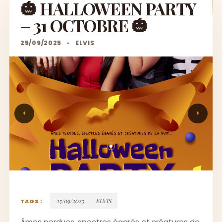
🎃 HALLOWEEN PARTY
– 31 OCTOBRE 🎃
25/09/2025
-
ELVIS
25/09/2025
ELVIS
TAGS :
Âmes perdues, spectres égarés et créatures de